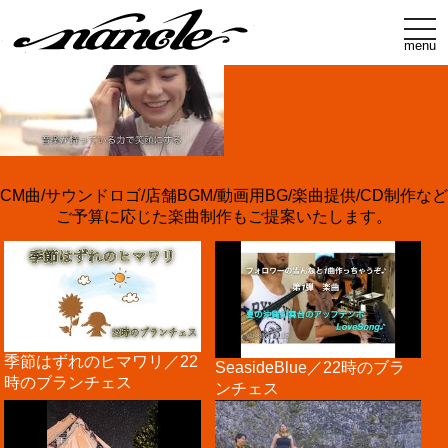
t
o
menu
g
g
l
e
n
a
v
i
g
a
CM曲/サウンドロゴ/店舗BGM/動画用BG/楽曲提供/CD制作など
t
ご予算に応じた楽曲制作もご提案いたします。
i
o
n
季節はずれのヒマワリ／22
SeasideBlue／22時のブラ
時のブランチェス
ンチェス