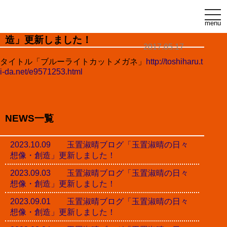
t
o
menu
玉置淑晴ブログ「玉置淑晴の日々想像・創
g
g
造」更新しました！
l
2017.05.17
e
n
タイトル「ブルーライトカットメガネ」
http://toshiharu.t
a
i-da.net/e9571253.html
v
i
g
a
t
i
NEWS一覧
o
n
2023.10.09 玉置淑晴ブログ「玉置淑晴の日々
想像・創造」更新しました！
2023.09.03 玉置淑晴ブログ「玉置淑晴の日々
想像・創造」更新しました！
2023.09.01 玉置淑晴ブログ「玉置淑晴の日々
想像・創造」更新しました！