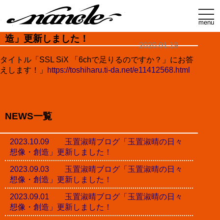
t
o
menu
玉置淑晴ブログ「玉置淑晴の日々想像・創
g
g
造」更新しました！
l
2020.01.19
e
n
タイトル「SSL SiX 「6chで足りるのですか？」にお答
a
えします！」
https://toshiharu.ti-da.net/e11412568.html
v
i
g
a
t
i
NEWS一覧
o
n
2023.10.09 玉置淑晴ブログ「玉置淑晴の日々
想像・創造」更新しました！
2023.09.03 玉置淑晴ブログ「玉置淑晴の日々
想像・創造」更新しました！
2023.09.01 玉置淑晴ブログ「玉置淑晴の日々
想像・創造」更新しました！