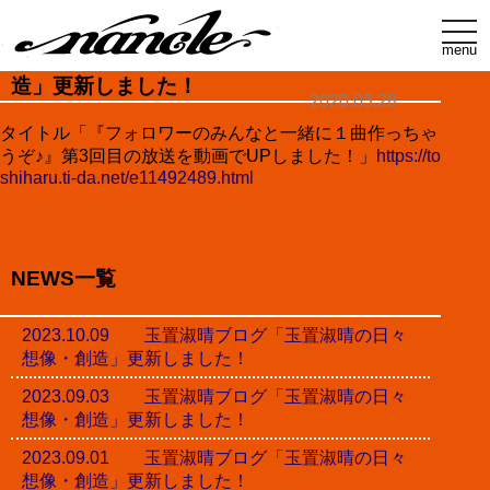
t
o
menu
玉置淑晴ブログ「玉置淑晴の日々想像・創
g
g
造」更新しました！
l
2020.03.28
e
n
タイトル「『フォロワーのみんなと一緒に１曲作っちゃ
a
うぞ♪』第3回目の放送を動画でUPしました！」
https://to
v
i
shiharu.ti-da.net/e11492489.html
g
a
t
i
o
n
NEWS一覧
2023.10.09 玉置淑晴ブログ「玉置淑晴の日々
想像・創造」更新しました！
2023.09.03 玉置淑晴ブログ「玉置淑晴の日々
想像・創造」更新しました！
2023.09.01 玉置淑晴ブログ「玉置淑晴の日々
想像・創造」更新しました！