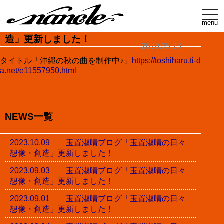
t
o
menu
玉置淑晴ブログ「玉置淑晴の日々想像・創
g
g
造」更新しました！
l
2020.05.23
e
n
タイトル「沖縄の秋の曲を制作中♪」
https://toshiharu.ti-d
a
a.net/e11557950.html
v
i
g
a
t
i
NEWS一覧
o
n
2023.10.09 玉置淑晴ブログ「玉置淑晴の日々
想像・創造」更新しました！
2023.09.03 玉置淑晴ブログ「玉置淑晴の日々
想像・創造」更新しました！
2023.09.01 玉置淑晴ブログ「玉置淑晴の日々
想像・創造」更新しました！