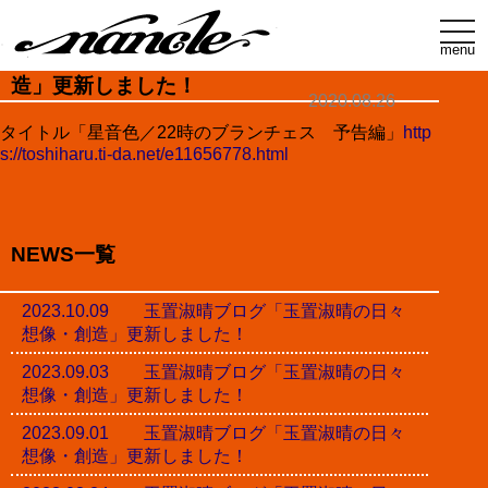
t
o
menu
玉置淑晴ブログ「玉置淑晴の日々想像・創
g
g
造」更新しました！
l
2020.08.26
e
n
タイトル「星音色／22時のブランチェス 予告編」
http
a
s://toshiharu.ti-da.net/e11656778.html
v
i
g
a
t
i
NEWS一覧
o
n
2023.10.09 玉置淑晴ブログ「玉置淑晴の日々
想像・創造」更新しました！
2023.09.03 玉置淑晴ブログ「玉置淑晴の日々
想像・創造」更新しました！
2023.09.01 玉置淑晴ブログ「玉置淑晴の日々
想像・創造」更新しました！