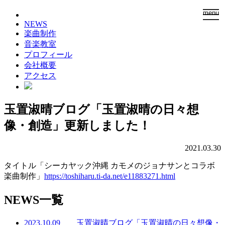
togg
menu
navi
NEWS
楽曲制作
音楽教室
プロフィール
会社概要
アクセス
玉置淑晴ブログ「玉置淑晴の日々想
像・創造」更新しました！
2021.03.30
タイトル「シーカヤック沖縄 カモメのジョナサンとコラボ
楽曲制作」
https://toshiharu.ti-da.net/e11883271.html
NEWS一覧
2023.10.09 玉置淑晴ブログ「玉置淑晴の日々想像・