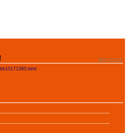
！
2017.12.22
net/e10171395.html