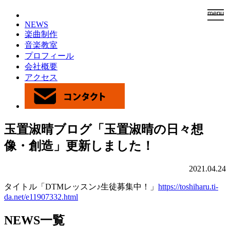
togg
menu
navi
NEWS
楽曲制作
音楽教室
プロフィール
会社概要
アクセス
玉置淑晴ブログ「玉置淑晴の日々想
像・創造」更新しました！
2021.04.24
タイトル「DTMレッスン♪生徒募集中！」
https://toshiharu.ti-
da.net/e11907332.html
NEWS一覧