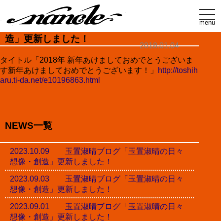
t
o
menu
玉置淑晴ブログ「玉置淑晴の日々想像・創
g
g
造」更新しました！
l
2018.01.04
e
n
タイトル「2018年 新年あけましておめでとうございま
a
す新年あけましておめでとうございます！」
http://toshih
v
i
aru.ti-da.net/e10196863.html
g
a
t
i
o
n
NEWS一覧
2023.10.09 玉置淑晴ブログ「玉置淑晴の日々
想像・創造」更新しました！
2023.09.03 玉置淑晴ブログ「玉置淑晴の日々
想像・創造」更新しました！
2023.09.01 玉置淑晴ブログ「玉置淑晴の日々
想像・創造」更新しました！