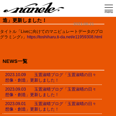
t
o
menu
玉置淑晴ブログ「玉置淑晴の日々想像・創
g
g
造」更新しました！
l
2021.06.21
e
n
タイトル「Liveに向けてのマニピュレートデータのプロ
a
グラミング♪」
https://toshiharu.ti-da.net/e11959308.html
v
i
g
a
t
i
NEWS一覧
o
n
2023.10.09 玉置淑晴ブログ「玉置淑晴の日々
想像・創造」更新しました！
2023.09.03 玉置淑晴ブログ「玉置淑晴の日々
想像・創造」更新しました！
2023.09.01 玉置淑晴ブログ「玉置淑晴の日々
想像・創造」更新しました！