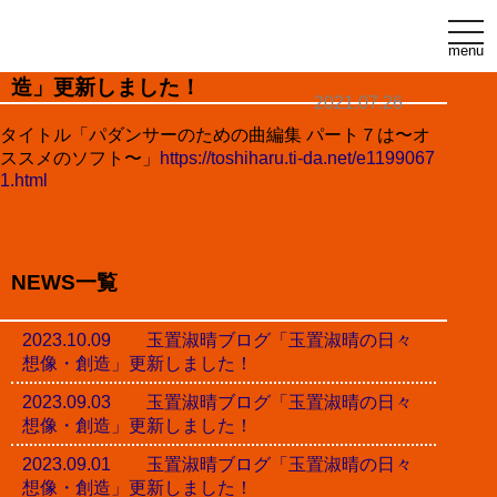
t
o
menu
玉置淑晴ブログ「玉置淑晴の日々想像・創
g
g
造」更新しました！
l
2021.07.26
e
n
タイトル「パダンサーのための曲編集 パート７は〜オ
a
ススメのソフト〜」
https://toshiharu.ti-da.net/e1199067
v
i
1.html
g
a
t
i
o
n
NEWS一覧
2023.10.09 玉置淑晴ブログ「玉置淑晴の日々
想像・創造」更新しました！
2023.09.03 玉置淑晴ブログ「玉置淑晴の日々
想像・創造」更新しました！
2023.09.01 玉置淑晴ブログ「玉置淑晴の日々
想像・創造」更新しました！