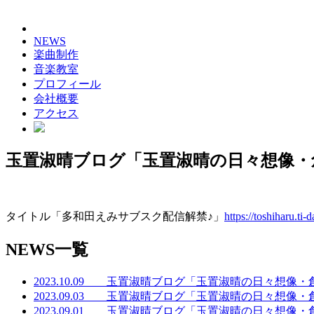
NEWS
楽曲制作
音楽教室
プロフィール
会社概要
アクセス
玉置淑晴ブログ「玉置淑晴の日々想像・
タイトル「多和田えみサブスク配信解禁♪」
https://toshiharu.ti
NEWS一覧
2023.10.09 玉置淑晴ブログ「玉置淑晴の日々想像
2023.09.03 玉置淑晴ブログ「玉置淑晴の日々想像
2023.09.01 玉置淑晴ブログ「玉置淑晴の日々想像