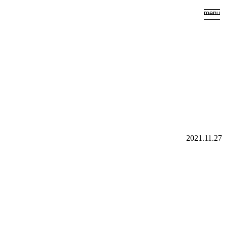
togg
menu
navi
2021.11.27