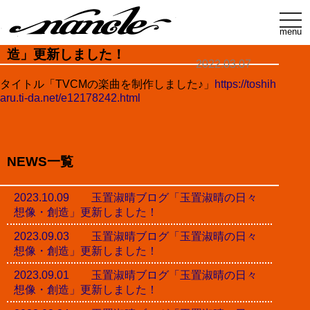
t
o
menu
玉置淑晴ブログ「玉置淑晴の日々想像・創
g
g
造」更新しました！
l
2022.03.07
e
n
タイトル「TVCMの楽曲を制作しました♪」
https://toshih
a
aru.ti-da.net/e12178242.html
v
i
g
a
t
i
NEWS一覧
o
n
2023.10.09 玉置淑晴ブログ「玉置淑晴の日々
想像・創造」更新しました！
2023.09.03 玉置淑晴ブログ「玉置淑晴の日々
想像・創造」更新しました！
2023.09.01 玉置淑晴ブログ「玉置淑晴の日々
想像・創造」更新しました！