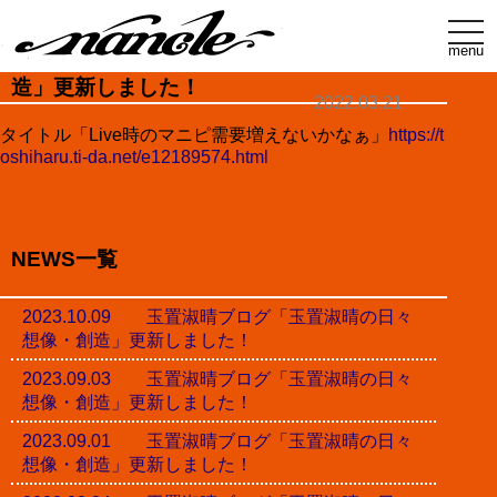
t
o
menu
玉置淑晴ブログ「玉置淑晴の日々想像・創
g
g
造」更新しました！
l
2022.03.21
e
n
タイトル「Live時のマニピ需要増えないかなぁ」
https://t
a
oshiharu.ti-da.net/e12189574.html
v
i
g
a
t
i
NEWS一覧
o
n
2023.10.09 玉置淑晴ブログ「玉置淑晴の日々
想像・創造」更新しました！
2023.09.03 玉置淑晴ブログ「玉置淑晴の日々
想像・創造」更新しました！
2023.09.01 玉置淑晴ブログ「玉置淑晴の日々
想像・創造」更新しました！