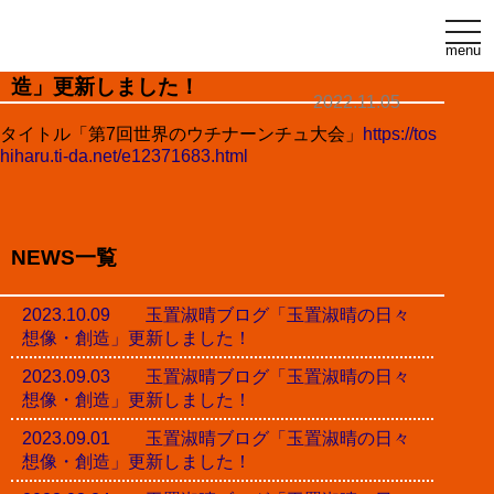
t
o
menu
玉置淑晴ブログ「玉置淑晴の日々想像・創
g
g
造」更新しました！
l
2022.11.05
e
n
タイトル「第7回世界のウチナーンチュ大会」
https://tos
a
hiharu.ti-da.net/e12371683.html
v
i
g
a
t
i
NEWS一覧
o
n
2023.10.09 玉置淑晴ブログ「玉置淑晴の日々
想像・創造」更新しました！
2023.09.03 玉置淑晴ブログ「玉置淑晴の日々
想像・創造」更新しました！
2023.09.01 玉置淑晴ブログ「玉置淑晴の日々
想像・創造」更新しました！