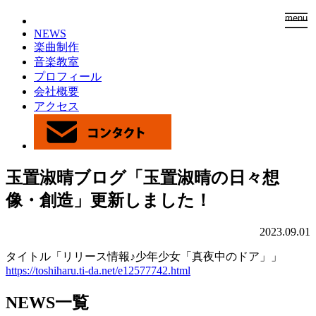
togg
menu
navi
NEWS
楽曲制作
音楽教室
プロフィール
会社概要
アクセス
玉置淑晴ブログ「玉置淑晴の日々想
像・創造」更新しました！
2023.09.01
タイトル「リリース情報♪少年少女「真夜中のドア」」
https://toshiharu.ti-da.net/e12577742.html
NEWS一覧