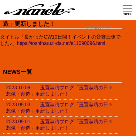
t
o
menu
玉置淑晴ブログ「玉置淑晴の日々想像・創
g
g
造」更新しました！
l
2019.05.07
e
n
タイトル「長かったGW10日間！イベントの音響三昧で
a
した♪」
https://toshiharu.ti-da.net/e11090096.html
v
i
g
a
t
i
NEWS一覧
o
n
2023.10.09 玉置淑晴ブログ「玉置淑晴の日々
想像・創造」更新しました！
2023.09.03 玉置淑晴ブログ「玉置淑晴の日々
想像・創造」更新しました！
2023.09.01 玉置淑晴ブログ「玉置淑晴の日々
想像・創造」更新しました！