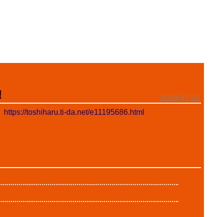
！
2019.07.22
」
https://toshiharu.ti-da.net/e11195686.html